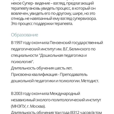
некое Супер- видение – взгляд, предлагающий
терапевту вновь увидеть процесс, в который он
вовлечен, увидеть его по-другому, шире, но это
отнюдь не навязанный ему взгляд супервизора.
Это процесс поддержки терапевта.
Образование
В 1997 году окончила Пензенский государственный
педагогический институт им. В.Г, Белинского по
специальности "Дошкольная педагогика и
психология".
Длительность обучения шесть лет.
Присвоена квалификация - Преподаватель
дошкольной педагогики и психологии. Методист.
В 2003 году окончила Международный
независимый эколого-политологический институт
(МНЭПУ, г. Москва).
Длительность обучения три года (8312 часов (в том