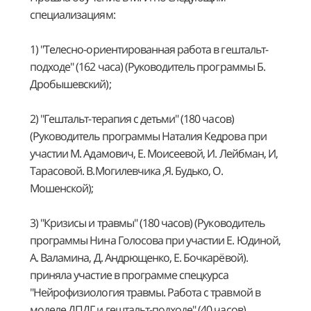
специализациям:
1) "Телесно-ориентированная работа в гештальт-
подходе" (162 часа) (Руководитель программы Б.
Дробышевский);
2) "Гештальт-терапия с детьми" (180 часов)
(Руководитель программы Наталия Кедрова при
участии М. Адамович, Е. Моисеевой, И. Лейбман, И,
Тарасовой. В.Могилевчика ,Я. Будько, О.
Мошенской);
3) "Кризисы и травмы" (180 часов) (Руководитель
программы Нина Голосова при участии Е. Юдиной,
А. Валамина, Д. Андрющенко, Е. Бочкарёвой).
приняла участие в программе спецкурса
"Нейрофизиология травмы. Работа с травмой в
моделе ДПДГ и гештальт-подходе" (40 часов)