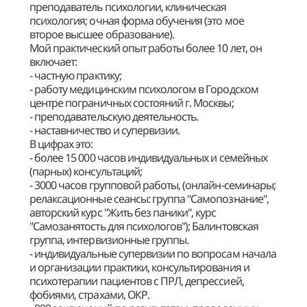
преподаватель психологии, клиническая
психология; очная форма обучения (это мое
второе высшее образование).
Мой практический опыт работы более 10 лет, он
включает:
- частную практику;
- работу медицинским психологом в Городском
центре пограничных состояний г. Москвы;
- преподавательскую деятельность.
- наставничество и супервизии.
В цифрах это:
- более 15 000 часов индивидуальных и семейных
(парных) консультаций;
- 3000 часов групповой работы, (онлайн-семинары;
релаксационные сеансы: группа "Самопознание",
авторский курс "Жить без паники", курс
"Самозанятость для психологов"); Балинтовская
группа, интервизионные группы.
- индивидуальные супервизии по вопросам начала
и организации практики, консультирования и
психотерапии пациентов с ПРЛ, депрессией,
фобиями, страхами, ОКР.